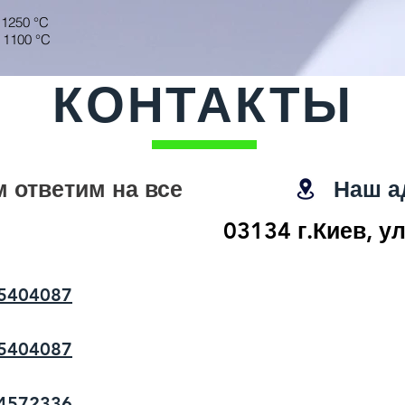
 1250 °C
 1100 °C
КОНТАКТЫ
 ответим на все
Наш а
03134 г.Киев, у
5404087
5404087
4572336