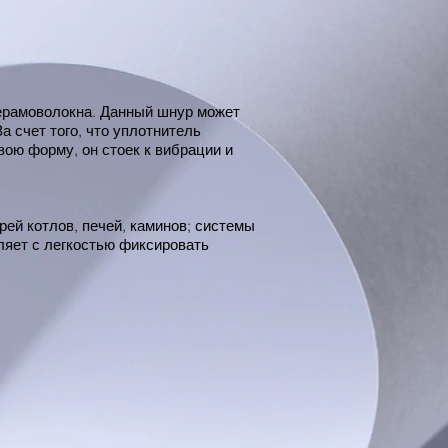
керамоволокна. Данный шнур может
 счет того, что уплотнитель
вою форму, он стоек к вибрации и
ей котлов, печей, каминов; системы
ляет с легкостью фиксировать