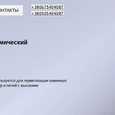
+380675404087
ОНТАКТЫ
+380505404087
мический
льзуется для герметизации каминных
ер и печей с высокими