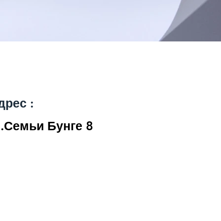
дрес :
л.Семьи Бунге 8