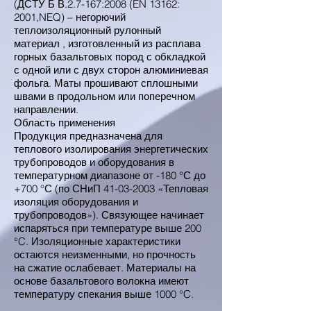
(ДСТУ Б В.2.7-167:2008 (EN 13162:
2001,NEQ) – негорючий
теплоизоляционный рулонный
материал , изготовленный из расплава
горных базальтовых пород с обкладкой
с одной или с двух сторон алюминиевая
фольга. Маты прошивают сплошными
швами в продольном или поперечном
направлении.
Область применения
Продукция предназначена для
теплового изолирования энергетических
трубопроводов и оборудования в
температурном диапазоне от -180 °С до
+700 °С (по СНиП
41-03-2003
«Тепловая
изоляция оборудования и
трубопроводов»). Связующее начинает
испаряться при температуре выше 200
°C. Изоляционные характеристики
остаются неизменными, но прочность
на сжатие ослабевает. Материалы на
основе базальтового волокна имеют
температуру спекания выше 1000 °C.