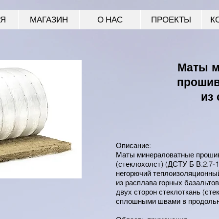
АЯ
МАГАЗИН
О НАС
ПРОЕКТЫ
К
Маты м
прошив
из
Описание:
Маты минераловатные прошив
(стеклохолст) (ДСТУ Б В.2.7-1
негорючий теплоизоляционны
из расплава горных базальтов
двух сторон стеклоткань (ст
сплошными швами в продольн