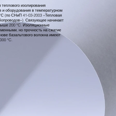
 теплового изолирования
в и оборудования в температурном
 °С (по СНиП 41-03-2003 «Тепловая
бопроводов»). Связующее начинает
выше 200 °C. Изоляционные
зменными, но прочность на сжатие
нове базальтового волокна имеют
000 °C.