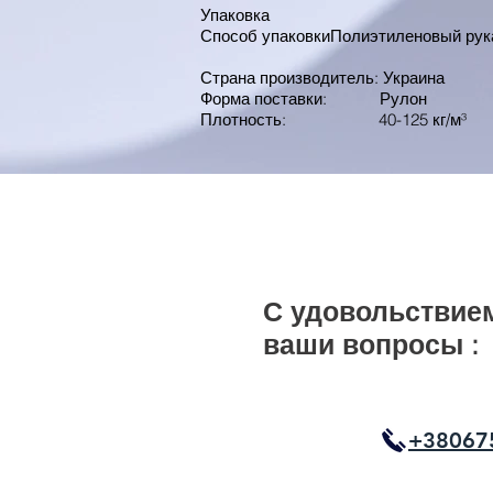
Упаковка
Способ упаковкиПолиэтиленовый рук
Страна производитель: Украина
Форма поставки: Рулон
Плотность: 40-125 кг/м³
С удовольствием
ваши вопросы :
+38067