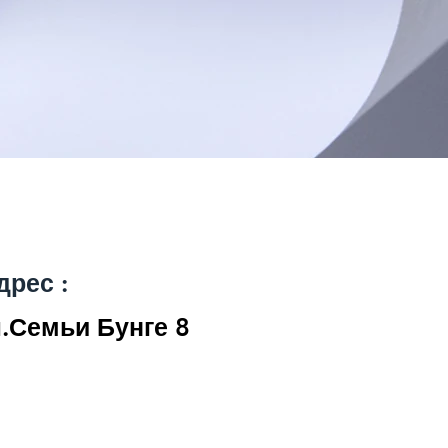
дрес :
л.Семьи Бунге 8