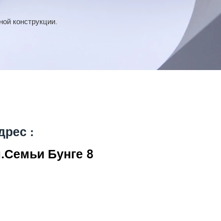
ной конструкции.
дрес :
л.Семьи Бунге 8