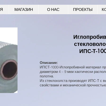
АЯ
МАГАЗИН
О НАС
ПРОЕКТЫ
К
Иглопроби
стекловоло
ИПС-Т-10
Описание:
ИПСТ-1000-Иглопробивной материал пр
диаметром 4 – 9 мкм хаотически распол
полотна.
Из стеклохолста производят ИПС-Т с 
свойствами и механической прочностью