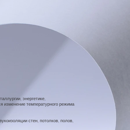
таллургии, энергетике,
тся изменение температурного режима
вукоизоляции стен, потолков, полов,