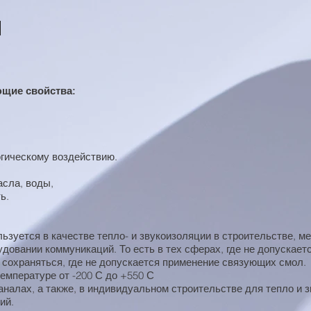
щие свойства:
огическому воздействию.
асла, воды,
ь.
зуется в качестве тепло- и звукоизоляции в строительстве, ме
довании коммуникаций. То есть в тех сферах, где не допускае
 сохраняться, где не допускается применение связующих смол.
температуре от -200 С до +550 С
налах, а также, в индивидуальном строительстве для тепло и з
ий.