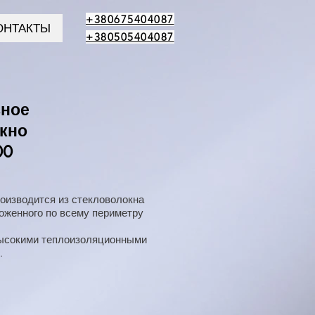
+380675404087
ОНТАКТЫ
+380505404087
вное
кно
00
оизводится из стекловолокна
оженного по всему периметру
высокими теплоизоляционными
.