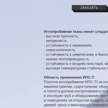
ЗАКАЗАТЬ
Иглопробивная ткань имеет следую
- высокая прочность,
- негорючесть,
- устойчивость к нагреванию,
- гигроскопичность,
- устойчивость к химическому и биол
- низкая теплопроводность,
- устойчивость к воздействию пара, м
- высокая температурная стабильност
Область применения ИПС-Т:
Полотно иглопробивное ИПС-Т5 исполь
машиностроении, судостроении, обору
и теплота должна контролироваться и
в изоляции труб и оборудования при 
в помещениях на открытом воздухе, ка
дверей, крыш и мансардных перекрыт