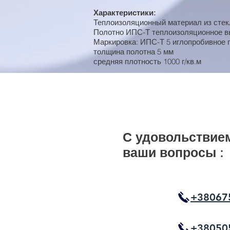
Характеристики:
Теплоизоляционный материал из стек
Полотно ИПС-Т теплоизоляционное вы
Маркировка: ИПС-Т 5 иглопробивное 
толщина полотна 5 мм
средняя плотность 1000 г/кв.м
С удовольствием
ваши вопросы :
+38067
+38050